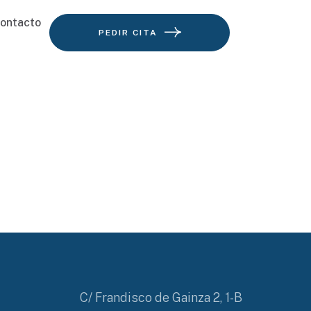
ontacto
PEDIR CITA
C/ Frandisco de Gainza 2, 1-B