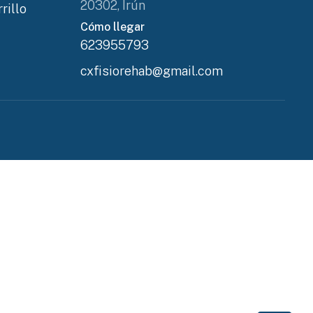
20302, Irún
rillo
Cómo llegar
623955793
cxfisiorehab@gmail.com